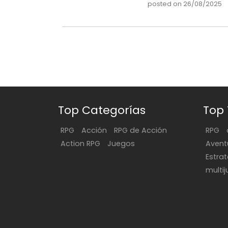
posted on 26/08/2025
Top Categorías
Top
RPG
Acción
RPG de Acción
RPG
Action RPG
Juegos
Avent
Estra
multi