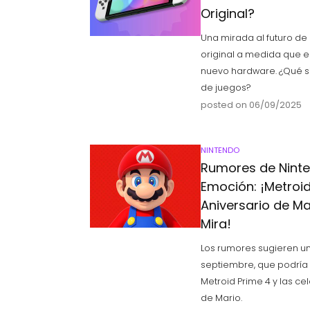
Original?
Una mirada al futuro de
original a medida que e
nuevo hardware. ¿Qué sig
de juegos?
posted on 06/09/2025
NINTENDO
Rumores de Ninte
Emoción: ¡Metroid
Aniversario de Ma
Mira!
Los rumores sugieren un
septiembre, que podría 
Metroid Prime 4 y las ce
de Mario.