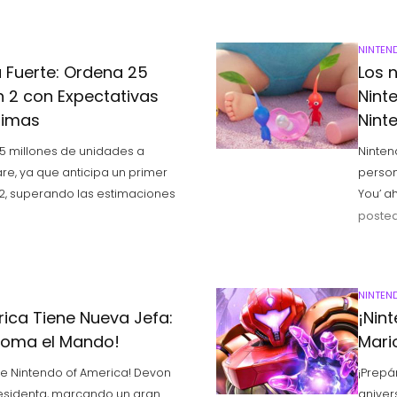
NINTEN
 Fuerte: Ordena 25
Los 
h 2 con Expectativas
Nint
simas
Nint
25 millones de unidades a
Ninten
e, ya que anticipa un primer
person
2, superando las estimaciones
You’ a
posted
NINTEN
ica Tiene Nueva Jefa:
¡Nin
Toma el Mando!
Mari
de Nintendo of America! Devon
¡Prepá
residenta, marcando un gran
aniver