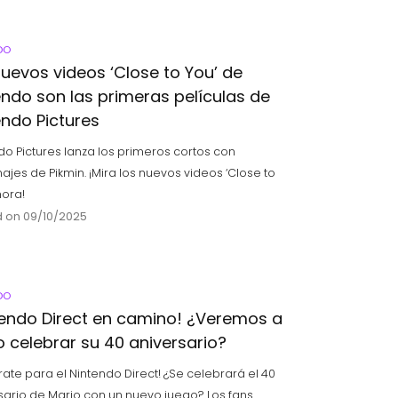
DO
nuevos videos ‘Close to You’ de
endo son las primeras películas de
endo Pictures
do Pictures lanza los primeros cortos con
ajes de Pikmin. ¡Mira los nuevos videos ‘Close to
hora!
 on 09/10/2025
DO
tendo Direct en camino! ¿Veremos a
o celebrar su 40 aniversario?
rate para el Nintendo Direct! ¿Se celebrará el 40
sario de Mario con un nuevo juego? Los fans