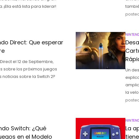
Ella está lista para liderar!
tambié
posted
NINTEN
do Direct: Que esperar
Desa
re
Cart
Rápi
Direct el 12 de Septiembre,
 sobre los próximos juegos
Un des
 noticias sobre la Switch 2?
explic
amplia
la vel
posted
NINTEN
endo Switch: ¿Qué
La a
uegos en el Modelo
tien