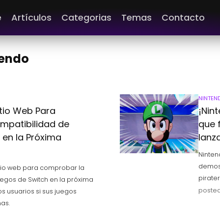
e
Artículos
Categorias
Temas
Contacto
tendo
NINTEN
itio Web Para
¡Nin
mpatibilidad de
que f
 en la Próxima
lanz
Ninten
demost
itio web para comprobar la
pirater
uegos de Switch en la próxima
posted
s usuarios si sus juegos
as.