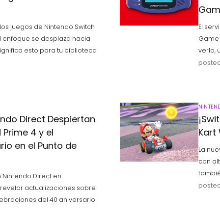
Gam
 los juegos de Nintendo Switch
El ser
l enfoque se desplaza hacia
Game B
nifica esto para tu biblioteca
verlo, 
posted
NINTEN
ndo Direct Despiertan
¡Swi
 Prime 4 y el
Kart
rio en el Punto de
La nue
con al
tambié
 Nintendo Direct en
posted
revelar actualizaciones sobre
lebraciones del 40 aniversario