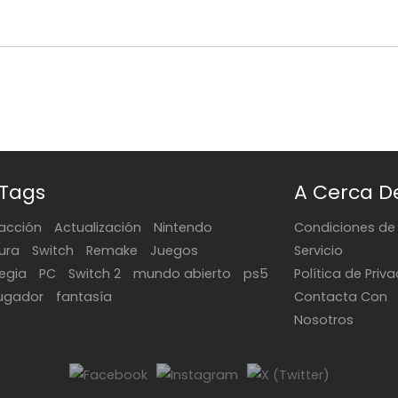
 Tags
A Cerca D
acción
Actualización
Nintendo
Condiciones de
ura
Switch
Remake
Juegos
Servicio
tegia
PC
Switch 2
mundo abierto
ps5
Política de Priv
jugador
fantasía
Contacta Con
Nosotros