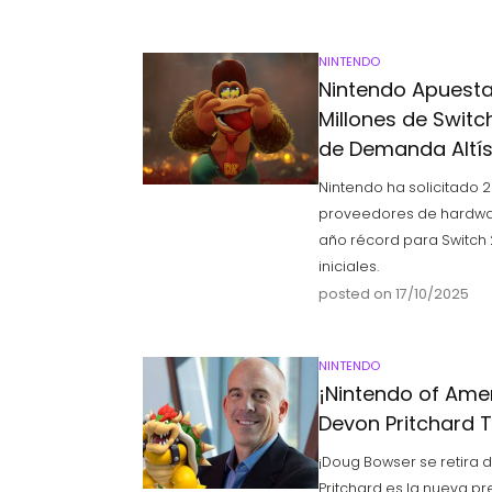
NINTENDO
Nintendo Apuesta
Millones de Switc
de Demanda Altí
Nintendo ha solicitado 
proveedores de hardwar
año récord para Switch 
iniciales.
posted on 17/10/2025
NINTENDO
¡Nintendo of Amer
Devon Pritchard 
¡Doug Bowser se retira 
Pritchard es la nueva p