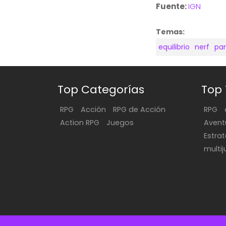
Fuente:
IGN
Temas:
equilibrio
nerf
pa
Top Categorías
Top
RPG
Acción
RPG de Acción
RPG
Action RPG
Juegos
Avent
Estra
multi