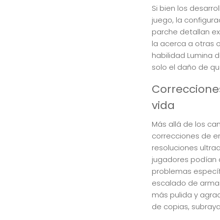
Si bien los desarr
juego, la configur
parche detallan e
la acerca a otras 
habilidad Lumina 
solo el daño de qu
Correcciones
vida
Más allá de los ca
correcciones de e
resoluciones ultra
jugadores podían 
problemas específi
escalado de armas 
más pulida y agrad
de copias, subraya 