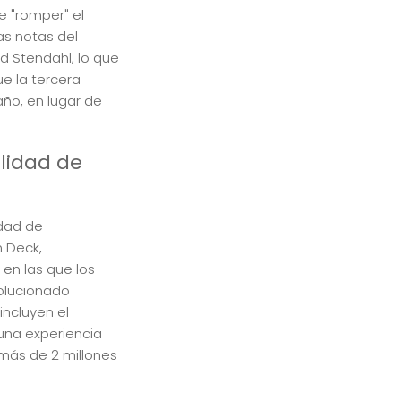
e "romper" el
as notas del
ad Stendahl, lo que
ue la tercera
ño, en lugar de
lidad de
idad de
m Deck,
 en las que los
olucionado
incluyen el
una experiencia
más de 2 millones