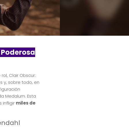
n Poderosa
rol, Clair Obscur:
es y, sobre todo, en
iguración
ada Medalum. Esta
infligir
miles de
endahl