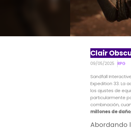
Clair Obsc
09/05/2025
RPG
Sandfall Interactiv
Expedition 33. La a
los ajustes de equi
particularmente po
combinación, cuand
millones de daño
Abordando l