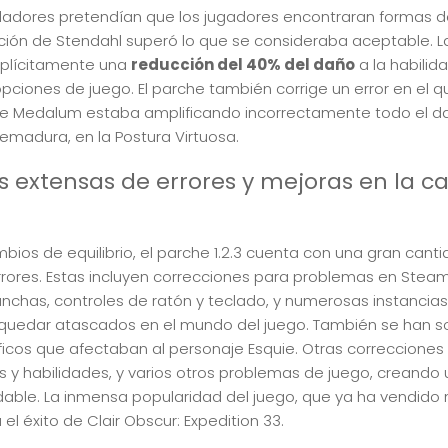
olladores pretendían que los jugadores encontraran formas d
ación de Stendahl superó lo que se consideraba aceptable. L
xplícitamente una
reducción del 40% del daño
a la habilid
opciones de juego. El parche también corrige un error en el q
de Medalum estaba amplificando incorrectamente todo el da
emadura, en la Postura Virtuosa.
 extensas de errores y mejoras en la ca
mbios de equilibrio, el parche 1.2.3 cuenta con una gran cant
rrores. Estas incluyen correcciones para problemas en Stea
anchas, controles de ratón y teclado, y numerosas instancias
quedar atascados en el mundo del juego. También se han s
cos que afectaban al personaje Esquie. Otras correcciones 
y habilidades, y varios otros problemas de juego, creando 
able. La inmensa popularidad del juego, que ya ha vendido 
el éxito de Clair Obscur: Expedition 33.