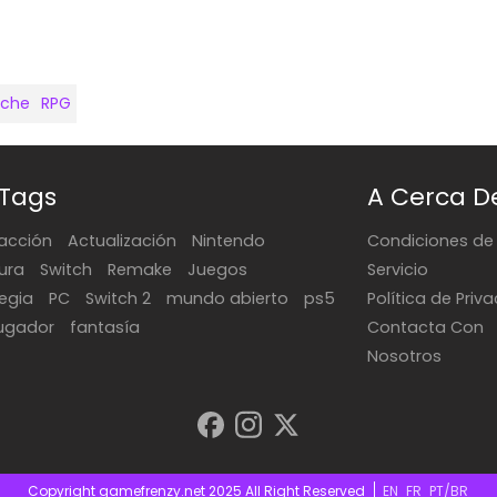
rche
RPG
 Tags
A Cerca D
acción
Actualización
Nintendo
Condiciones de
ura
Switch
Remake
Juegos
Servicio
tegia
PC
Switch 2
mundo abierto
ps5
Política de Priv
jugador
fantasía
Contacta Con
Nosotros
Copyright gamefrenzy.net 2025 All Right Reserved
EN
FR
PT/BR