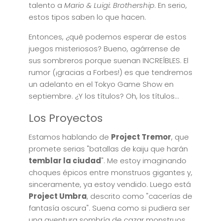
talento a
Mario & Luigi: Brothership
. En serio,
estos tipos saben lo que hacen.
Entonces, ¿qué podemos esperar de estos
juegos misteriosos? Bueno, agárrense de
sus sombreros porque suenan INCREÍBLES. El
rumor (¡gracias a Forbes!) es que tendremos
un adelanto en el Tokyo Game Show en
septiembre. ¿Y los títulos? Oh, los títulos...
Los Proyectos
Estamos hablando de
Project Tremor
, que
promete serias "batallas de kaiju que harán
temblar la ciudad
". Me estoy imaginando
choques épicos entre monstruos gigantes y,
sinceramente, ya estoy vendido. Luego está
Project Umbra
, descrito como "cacerías de
fantasía oscura". Suena como si pudiera ser
una aventura sombría de cazar monstruos,