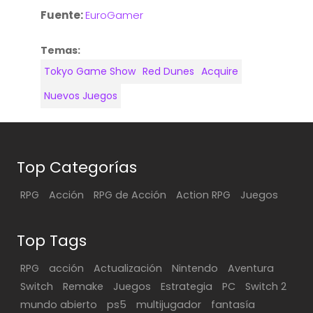
Fuente:
EuroGamer
Temas:
Tokyo Game Show
Red Dunes
Acquire
Nuevos Juegos
Top Categorías
RPG
Acción
RPG de Acción
Action RPG
Juegos
Top Tags
RPG
acción
Actualización
Nintendo
Aventura
Switch
Remake
Juegos
Estrategia
PC
Switch 2
mundo abierto
ps5
multijugador
fantasía