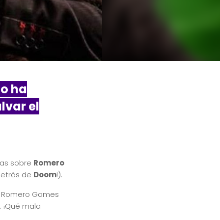
no ha
lvar el
osas sobre
Romero
 detrás de
Doom
!).
ue Romero Games
o. ¡Qué mala