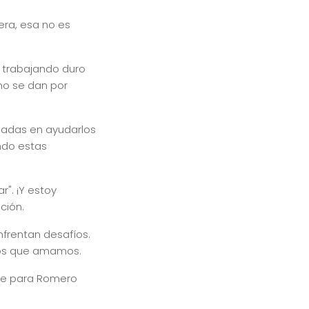
era, esa no es
 trabajando duro
 no se dan por
esadas en ayudarlos
ndo estas
". ¡Y estoy
ción.
nfrentan desafíos.
gos que amamos.
ante para Romero