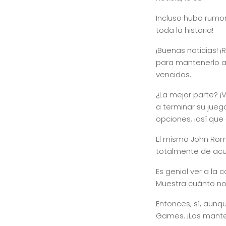
Incluso hubo rumor
toda la historia!
¡Buenas noticias!
para mantenerlo as
vencidos.
¿La mejor parte? ¡
a terminar su jue
opciones, ¡así que
El mismo John Rome
totalmente de acu
Es genial ver a la
Muestra cuánto n
Entonces, sí, aunq
Games. ¡Los mant