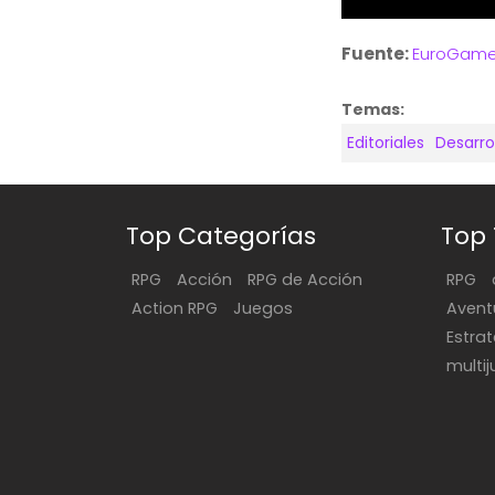
Fuente:
EuroGame
Temas:
Editoriales
Desarro
Top Categorías
Top
RPG
Acción
RPG de Acción
RPG
Action RPG
Juegos
Avent
Estra
multi