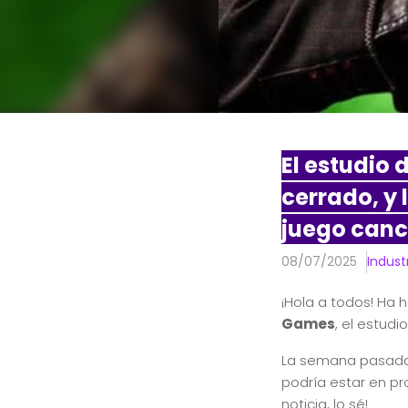
El estudio
cerrado, y 
juego can
08/07/2025
Indust
¡Hola a todos! Ha 
Games
, el estud
La semana pasada
podría estar en pr
noticia, lo sé!