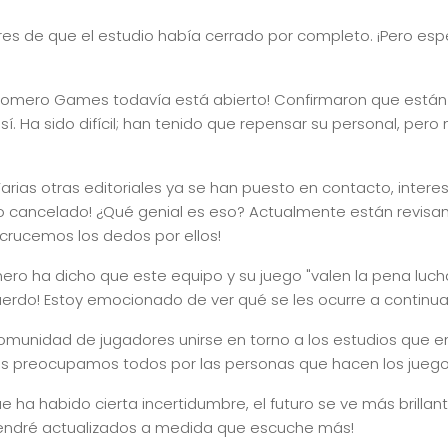
es de que el estudio había cerrado por completo. ¡Pero esp
 ¡Romero Games todavía está abierto! Confirmaron que están
í. Ha sido difícil; han tenido que repensar su personal, pero
Varias otras editoriales ya se han puesto en contacto, inter
go cancelado! ¿Qué genial es eso? Actualmente están revisa
 crucemos los dedos por ellos!
ro ha dicho que este equipo y su juego "valen la pena luchar
erdo! Estoy emocionado de ver qué se les ocurre a continua
 comunidad de jugadores unirse en torno a los estudios que e
os preocupamos todos por las personas que hacen los jue
ue ha habido cierta incertidumbre, el futuro se ve más brill
endré actualizados a medida que escuche más!