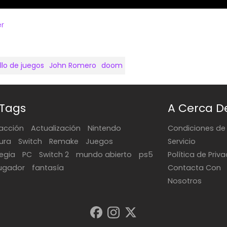
r
llo de juegos
John Romero
doom
 Tags
A Cerca D
acción
Actualización
Nintendo
Condiciones de
ura
Switch
Remake
Juegos
Servicio
tegia
PC
Switch 2
mundo abierto
ps5
Política de Priv
jugador
fantasía
Contacta Con
Nosotros