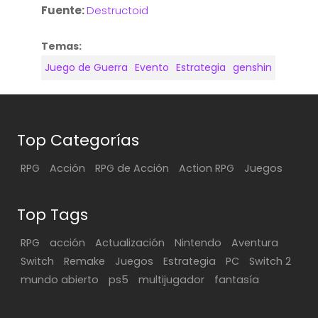
Fuente:
Destructoid
Temas:
Juego de Guerra
Evento
Estrategia
genshin
Top Categorías
RPG
Acción
RPG de Acción
Action RPG
Juegos
Top Tags
RPG
acción
Actualización
Nintendo
Aventura
Switch
Remake
Juegos
Estrategia
PC
Switch 2
mundo abierto
ps5
multijugador
fantasía