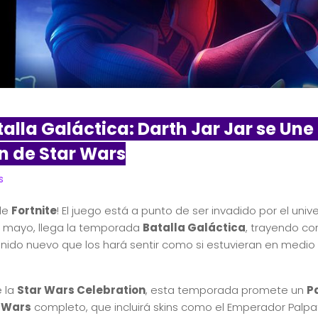
talla Galáctica: Darth Jar Jar se Une 
n de Star Wars
s
 de
Fortnite
! El juego está a punto de ser invadido por el uni
de mayo, llega la temporada
Batalla Galáctica
, trayendo co
nido nuevo que los hará sentir como si estuvieran en medio
 la
Star Wars Celebration
, esta temporada promete un
P
r Wars
completo, que incluirá skins como el Emperador Palp