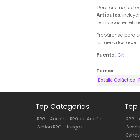
¡Pero eso no es t
Artículos
, incluy
temáticas en el m
Prepárense para u
la Fuerza los aco
Fuente:
IGN
Temas:
Batalla Galáctica
Top Categorías
Top
RPG
Acción
RPG de Acción
RPG
Action RPG
Juegos
Avent
Estra