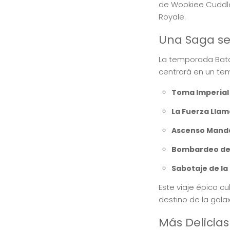
de Wookiee Cuddle
Royale.
Una Saga se
La temporada Bata
centrará en un tem
Toma Imperial
La Fuerza Llam
Ascenso Mand
Bombardeo de 
Sabotaje de la 
Este viaje épico c
destino de la gala
Más Delicias