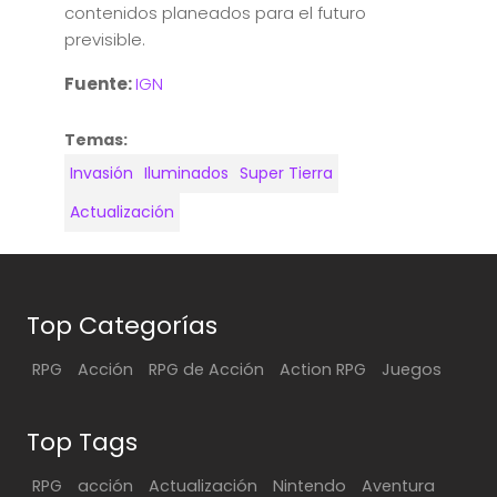
contenidos planeados para el futuro
previsible.
Fuente:
IGN
Temas:
Invasión
Iluminados
Super Tierra
Actualización
Top Categorías
RPG
Acción
RPG de Acción
Action RPG
Juegos
Top Tags
RPG
acción
Actualización
Nintendo
Aventura