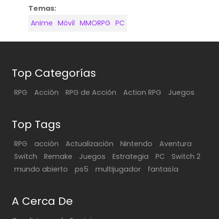
Temas:
Anime
Móvil
MMORPG
PC
Top Categorías
RPG
Acción
RPG de Acción
Action RPG
Juegos
Top Tags
RPG
acción
Actualización
Nintendo
Aventura
Switch
Remake
Juegos
Estrategia
PC
Switch 2
mundo abierto
ps5
multijugador
fantasía
A Cerca De