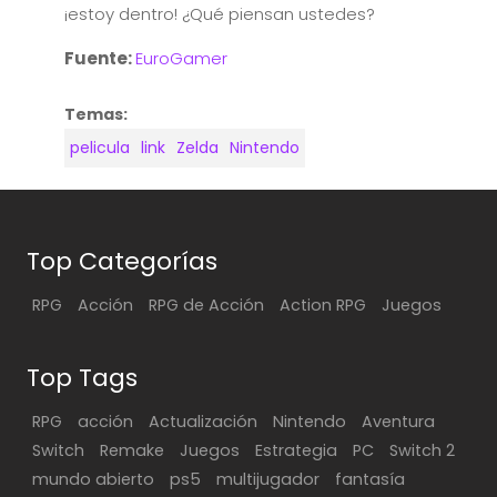
¡estoy dentro! ¿Qué piensan ustedes?
Fuente:
EuroGamer
Temas:
pelicula
link
Zelda
Nintendo
Top Categorías
RPG
Acción
RPG de Acción
Action RPG
Juegos
Top Tags
RPG
acción
Actualización
Nintendo
Aventura
Switch
Remake
Juegos
Estrategia
PC
Switch 2
mundo abierto
ps5
multijugador
fantasía