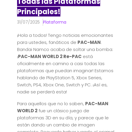
Todas las Plataformas
Principales!
31/07/2025
Plataforma
¡Hola a todos! Tengo noticias emocionantes
para ustedes, fanáticos de
PAC-MAN
.
Bandai Namco acaba de soltar una bomba:
¡
PAC-MAN WORLD 2 Re-PAC
está
oficialmente en camino a casi todas las
plataformas que puedan imaginar! Estamos
hablando de PlayStation 5, Xbox Series,
Switch, PS4, Xbox One, Switch y PC. ¡Así es,
nadie se perderá esta!
Para aquellos que no lo saben,
PAC-MAN
WORLD 2
fue un clásico juego de
plataformas 3D en su día, y parece que le
están dando un cambio de imagen
completo. Recuerdo haber jugado el original