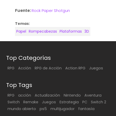
Fuente:
Rock Paper Shotgun
Temas:
Papel
Rompecabezas
Plataformas
3D
Top Categorías
RPG
Acción
RPG de Acción
Action RPG
Juegos
Top Tags
RPG
acción
Actualización
Nintendo
Aventura
Switch
Remake
Juegos
Estrategia
PC
Switch 2
mundo abierto
ps5
multijugador
fantasía