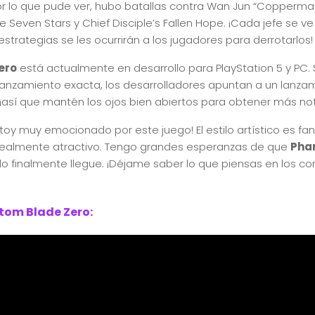
Por lo que pude ver, hubo batallas contra Wan Jun “Coppermau
he Seven Stars y Chief Disciple’s Fallen Hope. ¡Cada jefe se v
strategias se les ocurrirán a los jugadores para derrotarlos!
ero
está actualmente en desarrollo para PlayStation 5 y PC. 
anzamiento exacta, los desarrolladores apuntan a un lanzam
 ¡así que mantén los ojos bien abiertos para obtener más not
oy muy emocionado por este juego! El estilo artístico es fant
ealmente atractivo. Tengo grandes esperanzas de que
Pha
o finalmente llegue. ¡Déjame saber lo que piensas en los c
ntom Blade Zero: