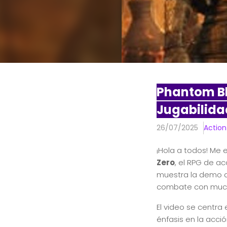
Phantom Bl
Jugabilida
26/07/2025
Action
¡Hola a todos! Me 
Zero
, el RPG de a
muestra la demo de
combate con mucho
El video se centra 
énfasis en la acci