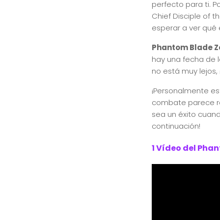
perfecto para ti. 
Chief Disciple of t
esperar a ver qué e
Phantom Blade Z
hay una fecha de l
no está muy lejos,
¡Personalmente est
combate parece r
sea un éxito cuand
continuación!
1 Vídeo del Pha