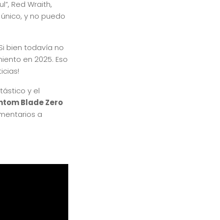
l”, Red Wraith,
e único, y no puedo
Si bien todavía no
iento en 2025. Eso
icias!
ástico y el
ntom Blade Zero
omentarios a