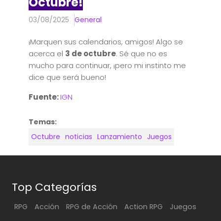
Octubre!
03/08/2025
General
¡Marquen sus calendarios, amigos! Algo se
acerca el
3 de octubre
. Sé que no es
mucho para continuar, ¡pero mi instinto me
dice que será bueno!
Fuente:
IGN
Temas:
Octubre
noticias
Lanzamiento
Juegos
Top Categorías
RPG
Acción
RPG de Acción
Action RPG
Juegos