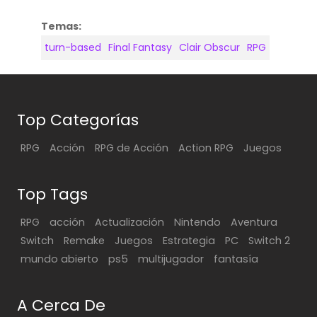
Temas:
turn-based
Final Fantasy
Clair Obscur
RPG
Top Categorías
RPG
Acción
RPG de Acción
Action RPG
Juegos
Top Tags
RPG
acción
Actualización
Nintendo
Aventura
Switch
Remake
Juegos
Estrategia
PC
Switch 2
mundo abierto
ps5
multijugador
fantasía
A Cerca De