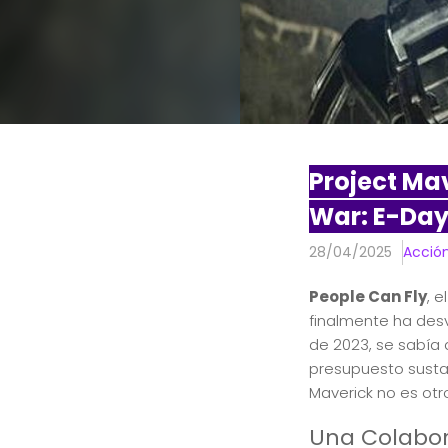
Project Ma
War: E-Da
28/04/2025
Acció
People Can Fly
, 
finalmente ha desv
de 2023, se sabía 
presupuesto sustan
Maverick no es ot
Una Colabor