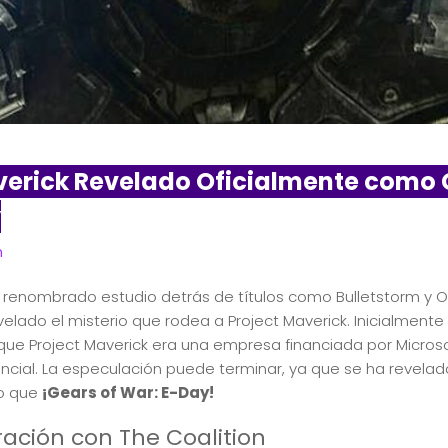
verick Revelado Oficialmente como 
y
n
el renombrado estudio detrás de títulos como Bulletstorm y Ou
elado el misterio que rodea a Project Maverick. Inicialmente
que Project Maverick era una empresa financiada por Micros
cial. La especulación puede terminar, ya que se ha revelad
ro que
¡Gears of War: E-Day!
ación con The Coalition