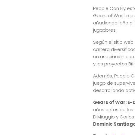
People Can Fly es
Gears of War. La p
añadiendo leña al
jugadores.
Según el sitio web
cartera diversific
en asociación con 
y los proyectos Bif
Además, People Can
juego de supervive
desarrollando act
Gears of War: E-
años antes de los 
DiMiaggio y Carlo
Dominic Santiag