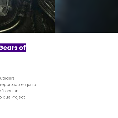
Gears of
triders,
 reportado en junio
oft con un
o que Project