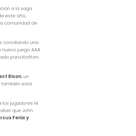
ción a la saga
de este año,
 la comunidad de
e conciliando una
un nuevo juego AAA
lado para Krafton;
ect Bison
, un
o, también está
 los jugadores 14
 saber que John
rcus Fenix y