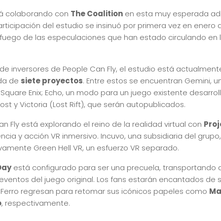
tá colaborando con
The Coalition
en esta muy esperada adi
articipación del estudio se insinuó por primera vez en enero 
 fuego de las especulaciones que han estado circulando en
 de inversores de People Can Fly, el estudio está actualment
ada de
siete proyectos
. Entre estos se encuentran Gemini, 
Square Enix; Echo, un modo para un juego existente desarrol
rost y Victoria (Lost Rift), que serán autopublicados.
 Fly está explorando el reino de la realidad virtual con
Proj
ncia y acción VR inmersivo. Incuvo, una subsidiaria del grup
ivamente Green Hell VR, un esfuerzo VR separado.
Day
está configurado para ser una precuela, transportando a
eventos del juego original. Los fans estarán encantados de
s Ferro regresan para retomar sus icónicos papeles como
Ma
o
, respectivamente.