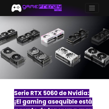
Serie RTX 5060 de Nvidia:
¡El gaming asequible está