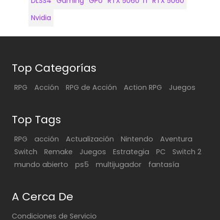
DLSS4
Gaming
GPU
RTX 5060 Ti
RTX 5060
Nvidia
Top Categorías
RPG
Acción
RPG de Acción
Action RPG
Juegos
Top Tags
RPG
acción
Actualización
Nintendo
Aventura
Switch
Remake
Juegos
Estrategia
PC
Switch 2
mundo abierto
ps5
multijugador
fantasía
A Cerca De
Condiciones de Servicio