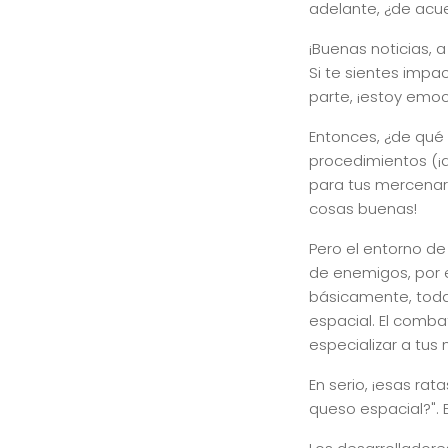
adelante, ¿de acu
¡Buenas noticias, 
Si te sientes impa
parte, ¡estoy emo
Entonces, ¿de qué 
procedimientos (¡
para tus mercenari
cosas buenas!
Pero el entorno de
de enemigos, por e
básicamente, todas
espacial. El comba
especializar a tus 
En serio, ¡esas ra
queso espacial?". 