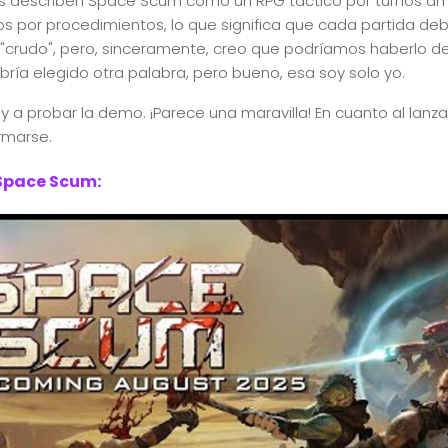
es describen Space Scum como un RPG táctico por turnos a
 por procedimientos, lo que significa que cada partida debe
"crudo", pero, sinceramente, creo que podríamos haberlo ded
ía elegido otra palabra, pero bueno, esa soy solo yo.
y a probar la demo. ¡Parece una maravilla! En cuanto al lan
rmarse.
Space Scum: