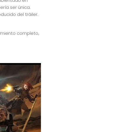
mbientado en
ría ser única.
ucido del tráiler.
zamiento completo,