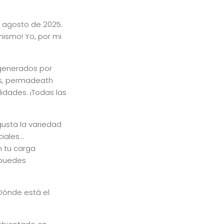
 agosto de 2025.
mismo! Yo, por mi
 generados por
es, permadeath
idades. ¡Todas las
gusta la variedad
ales...
n tu carga
 puedes
Dónde está el