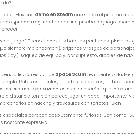
erdo?
a todos! Hay una
demo en Steam
que saldrá el próximo mes,
ciente, ¡puedes registrarte para una prueba de juego ahora 
cionado!
va el juego? Bueno, tienes tus batallas por turnos, planetas
que siempre me encantan!), orígenes y rasgos de personaj
os (¡ay!), saqueo de equipo y, por supuesto, árboles de habil
 ciencia ficción es donde
Space Scum
realmente brilla. Me 
jemplo. Ratas espaciales, lagartos espaciales, bichos espaci
 las criaturas espeluznantes que no querrías que infestara
te a distancia también parece jugar un papel importante, y
mercenarios en hacking y travesuras con torretas. ¡Bien!
tas espaciales parecen absolutamente furiosas! Son como, "¿
Es bastante expresivo.