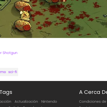
r Shotgun
emo
sci-fi
 Tags
A Cerca D
acción
Actualización
Nintendo
Condiciones de