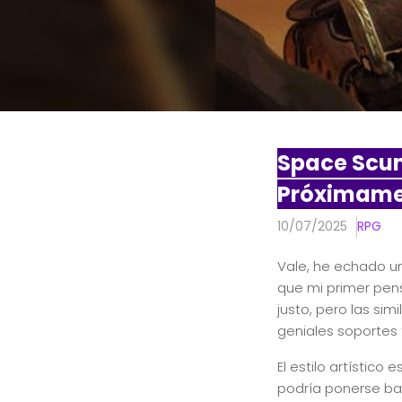
Space Scum
Próximame
10/07/2025
RPG
Vale, he echado un 
que mi primer pens
justo, pero las sim
geniales soportes 
El estilo artístico
podría ponerse bas