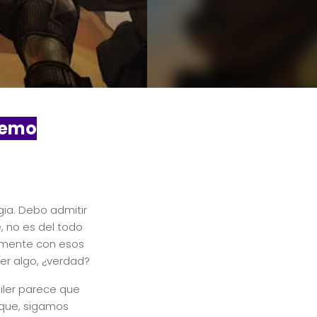
Demo
gia. Debo admitir
, no es del todo
ialmente con esos
ler algo, ¿verdad?
ráiler parece que
 que, sigamos