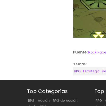
Fuente:
Rock Pape
Temas:
RPG
Estrategia
d
Top Categorías
Top
RPG
Acción
RPG de Acción
RPG