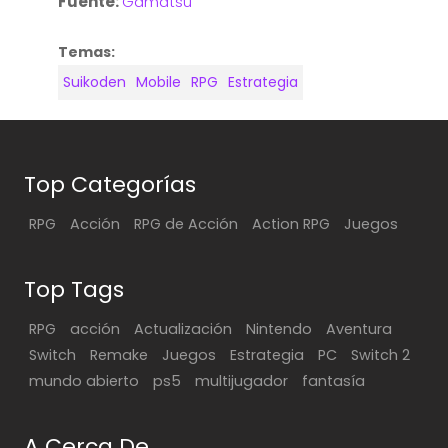
Fuente:
Gamatsu
Temas:
Suikoden
Mobile
RPG
Estrategia
Top Categorías
RPG
Acción
RPG de Acción
Action RPG
Juegos
Top Tags
RPG
acción
Actualización
Nintendo
Aventura
Switch
Remake
Juegos
Estrategia
PC
Switch 2
mundo abierto
ps5
multijugador
fantasía
A Cerca De