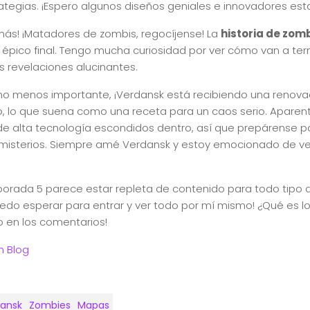
ategias. ¡Espero algunos diseños geniales e innovadores esta
más! ¡Matadores de zombis, regocíjense! La
historia de zom
 épico final. Tengo mucha curiosidad por ver cómo van a term
 revelaciones alucinantes.
 no menos importante, ¡Verdansk está recibiendo una renovac
o, lo que suena como una receta para un caos serio. Apare
e alta tecnología escondidos dentro, así que prepárense pa
 misterios. Siempre amé Verdansk y estoy emocionado de ve
mporada 5 parece estar repleta de contenido para todo tipo
puedo esperar para entrar y ver todo por mí mismo! ¿Qué es 
 en los comentarios!
n Blog
ansk
Zombies
Mapas