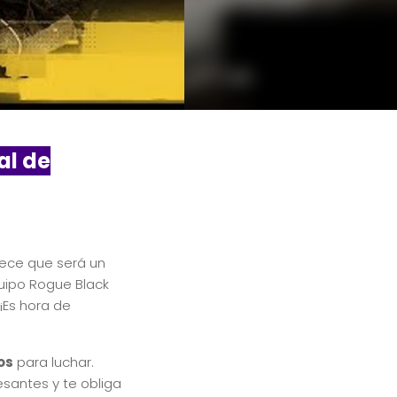
al de
rece que será un
uipo Rogue Black
¡Es hora de
os
para luchar.
santes y te obliga