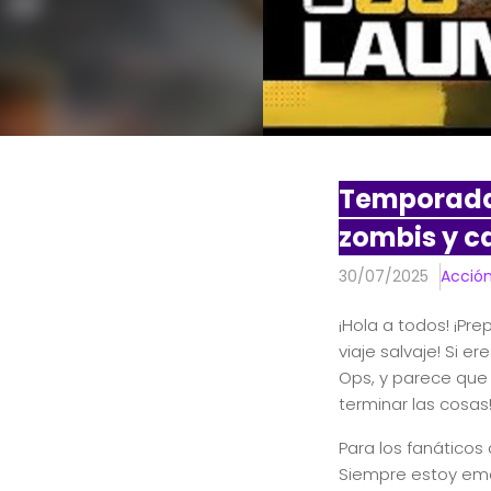
Temporada 
zombis y c
30/07/2025
Acció
¡Hola a todos! ¡Pr
viaje salvaje! Si 
Ops, y parece que 
terminar las cosas
Para los fanático
Siempre estoy emo