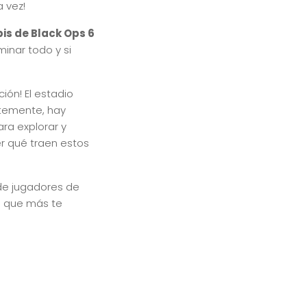
 vez!
bis de Black Ops 6
inar todo y si
ión! El estadio
ntemente, hay
ra explorar y
r qué traen estos
 de jugadores de
lo que más te