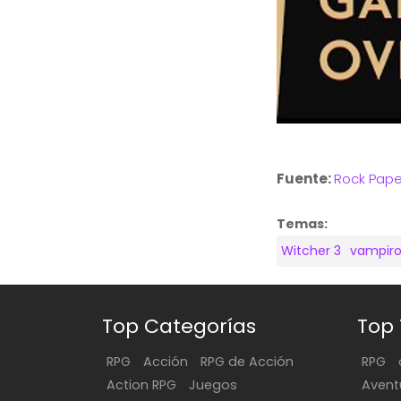
Fuente:
Rock Pape
Temas:
Witcher 3
vampir
Top Categorías
Top
RPG
Acción
RPG de Acción
RPG
Action RPG
Juegos
Avent