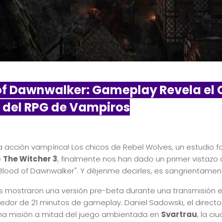
of Dawnwalker: Gameplay Revela el
 del RPG de Vampiros
a acción vampírica! Los chicos de Rebel Wolves, un estudio 
e
The Witcher 3
, finalmente nos han dado un primer vistazo
 Blood of Dawnwalker". Y déjenme decirles, es sangrientame
s mostraron una versión pre-beta durante una transmisión e
dor de 21 minutos de gameplay. Daniel Sadowski, el directo
una misión a mitad del juego ambientada en
Svartrau
, la c