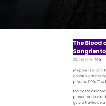
The Blood 
Sangriento
23/06/2025
RPG
¡Prepárense para l
desarrolladores d
próximo RPG, "The
Los desarrolladore
presentando alrede
guio a través de 