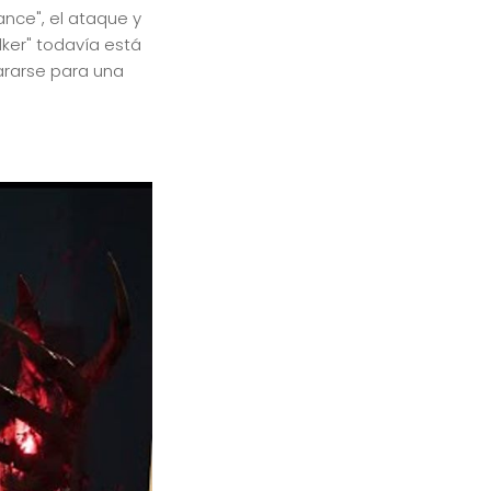
nce", el ataque y
ker" todavía está
ararse para una