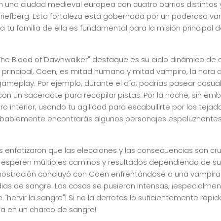
n una ciudad medieval europea con cuatro barrios distintos y
iefberg. Esta fortaleza está gobernada por un poderoso va
 a tu familia de ella es fundamental para la misión principal 
The Blood of Dawnwalker" destaque es su ciclo dinámico de 
 principal, Coen, es mitad humano y mitad vampiro, la hora d
gameplay. Por ejemplo, durante el día, podrías pasear casu
 con un sacerdote para recopilar pistas. Por la noche, sin em
o interior, usando tu agilidad para escabullirte por los tejados
robablemente encontrarás algunos personajes espeluznantes
s enfatizaron que las elecciones y las consecuencias son cru
o, esperen múltiples caminos y resultados dependiendo de s
mostración concluyó con Coen enfrentándose a una vampira
dias de sangre. Las cosas se pusieron intensas, ¡especialm
 "hervir la sangre"! Si no la derrotas lo suficientemente rápid
ta en un charco de sangre!