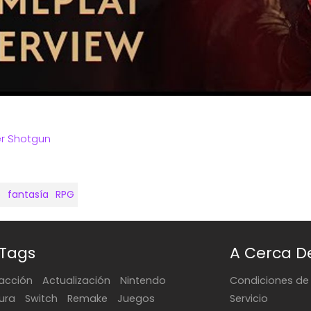
r Shotgun
o
fantasía
RPG
 Tags
A Cerca D
acción
Actualización
Nintendo
Condiciones de
ura
Switch
Remake
Juegos
Servicio