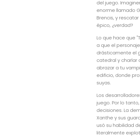
del juego. Imagine
enorme llamado Gr
Brencis, y rescatar
épico, ¿verdad?
Lo que hace que "
a que el personaje
drásticamente el 
catedral y charlar
abrazar a tu vampir
edificio, donde p
suyas.
Los desarrolladore
juego. Por lo tant
decisiones. La de
Xanthe y sus guar
usó su habilidad de
literalmente explo