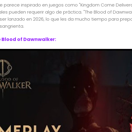
 parece inspirado en juegos como "Kingdom Come Delivera
les pueden requerir algo de práctica. "The Blood of Dawnwal
er lanzado en 2026, lo que les da mucho tiempo para prep
sangrienta.
e Blood of Dawnwalker: