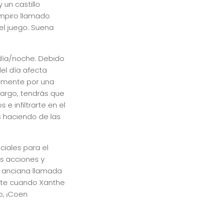
 un castillo
mpiro llamado
del juego. Suena
día/noche. Debido
el día afecta
almente por una
bargo, tendrás que
 e infiltrarte en el
 haciendo de las
ciales para el
us acciones y
 anciana llamada
ente cuando Xanthe
o, ¡Coen