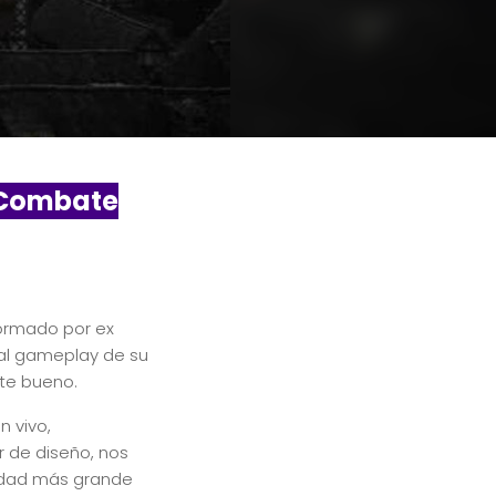
 Combate
formado por ex
 al gameplay de su
nte bueno.
n vivo,
r de diseño, nos
iudad más grande