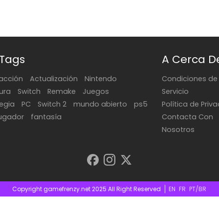
 Tags
A Cerca D
acción
Actualización
Nintendo
Condiciones de
ura
Switch
Remake
Juegos
Servicio
tegia
PC
Switch 2
mundo abierto
ps5
Política de Priv
jugador
fantasía
Contacta Con
Nosotros
Copyright gamefrenzy.net 2025 All Right Reserved
EN
FR
PT/BR