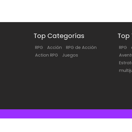
Top Categorías
Top
RPG
Acción
RPG de Acción
RPG
Action RPG
Juegos
Avent
Estra
multi