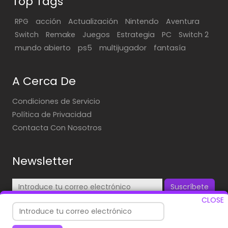
Top Tags
RPG
acción
Actualización
Nintendo
Aventura
Switch
Remake
Juegos
Estrategia
PC
Switch 2
mundo abierto
ps5
multijugador
fantasía
A Cerca De
Condiciones de Servicio
Política de Privacidad
Contacta Con Nosotros
Newsletter
Suscríbete
CLOSE
¡Suscríbete para recibir nuestras actualizaciones diarias
en tu correo!