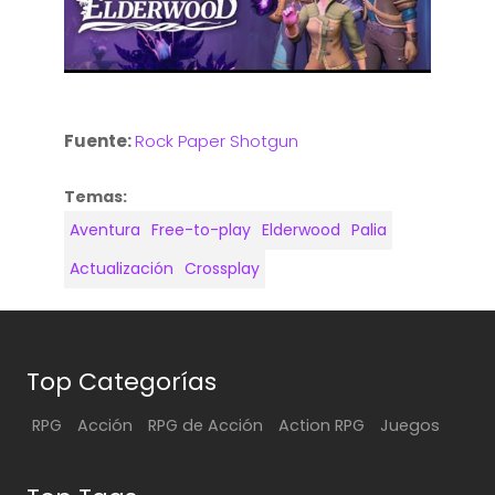
Fuente:
Rock Paper Shotgun
Temas:
Aventura
Free-to-play
Elderwood
Palia
Actualización
Crossplay
Top Categorías
RPG
Acción
RPG de Acción
Action RPG
Juegos