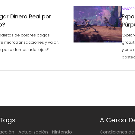
MMORP
agar Dinero Real por
Expa
o?
Púrp
 paletas de colores pagas,
¡Explo
 microtransacciones y valor.
gratui
un paso demasiado lejos?
y una 
posted
 Tags
A Cerca D
acción
Actualización
Nintendo
Condiciones de