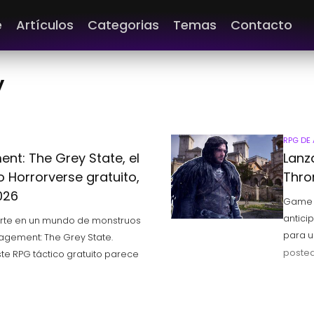
e
Artículos
Categorias
Temas
Contacto
y
RPG DE
nt: The Grey State, el
Lanz
 Horrorverse gratuito,
Thro
026
Game o
antici
rte en un mundo de monstruos
para u
gagement: The Grey State.
posted
ste RPG táctico gratuito parece