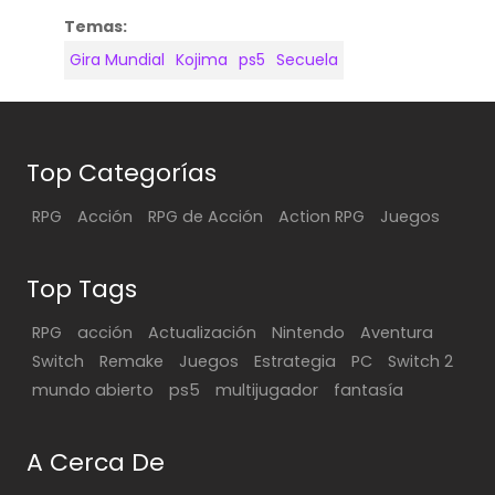
Temas:
Gira Mundial
Kojima
ps5
Secuela
Top Categorías
RPG
Acción
RPG de Acción
Action RPG
Juegos
Top Tags
RPG
acción
Actualización
Nintendo
Aventura
Switch
Remake
Juegos
Estrategia
PC
Switch 2
mundo abierto
ps5
multijugador
fantasía
A Cerca De